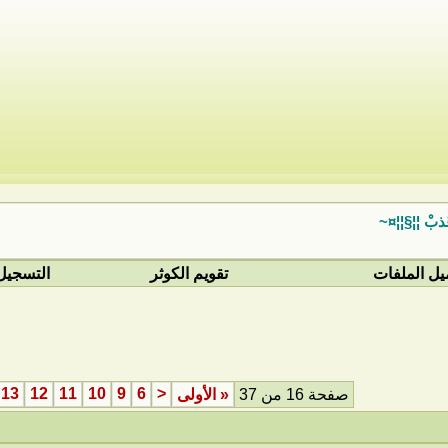
َذبْ ¦¦§¦¦¤~
يل الملفات
تقويم الكوثر
التسجيل
13
12
11
10
9
6
<
صفحة 16 من 37
«
الأولى