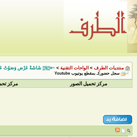
منتديات الطرف
>
الواحات التقنية
>
~¤¦¦§¦¦ شَاشَةُ عَرْض وَصَوْتٌ ع
سجل حضوركـ بمقطع يوتيوب Youtube
مركز تحميل الصور
مركز تحم