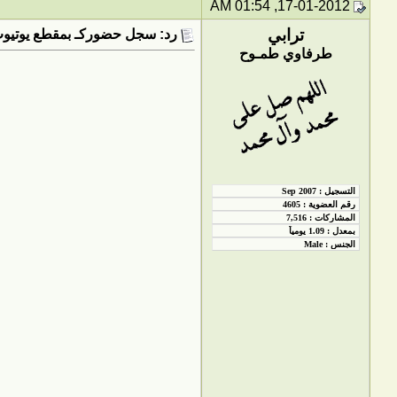
17-01-2012, 01:54 AM
ترابي
رد: سجل حضوركـ بمقطع يوتيوب utube
طرفاوي طمـوح