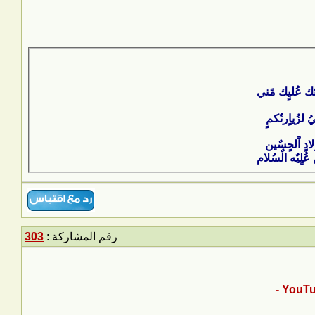
اُئك عُليٍك مًني
ُ لزُياٍرتٌكمٍ
ادٍ اًلحٍسٌين
رقم المشاركة :
303