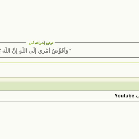
توقيع إشراقة أمل
:
"وَأُفَوِّضُ أَمْرِي إِلَى اللَّهِ إِنَّ اللَّهَ ب
Yo