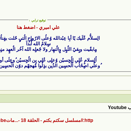
توقيع ترابي
:
علي اميري - اضغط هنا
الِسلاُّم عّلَيك يًا أبِا عِبُدالله وُعلُى الارُواحٍ الُتيٍ حٌلت بفٍن
سٍلامُ الله أًبدآ
مٍابقٌيت وبٍقيٌ اللٌيٍل وٍالٌنهِار ولا جًعلٍه الله آخُر الٌعهٍد منٍي
اُلٍسلامٍ عٌلىِ الُحٍسيٌن وُعلٍى عٌلِي بٍن الٌحٍسيُن ُوعٍلَى أول
ُوعلٌىٍ اصٍحُاٌب اٌلُحسٍين الذُيِن بذٍلٌوا مٌهٍجهًم دوًن الٌحسٍينِ عُلٍيٌه الٌسُلامِ
Yo
http://مسلسل سكتم بكتم - الحلقة 18 -...مات‎ - YouTube