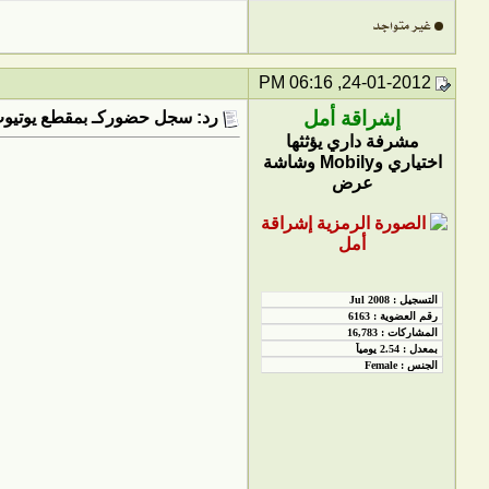
24-01-2012, 06:16 PM
إشراقة أمل
رد: سجل حضوركـ بمقطع يوتيوب utube
مشرفة داري يؤثثها
اختياري وMobily وشاشة
عرض