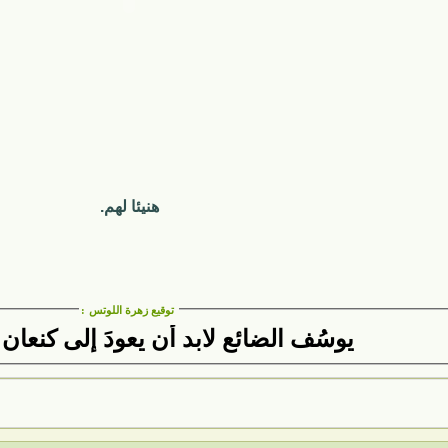
هنيئا لهم.
توقيع زهرة اللوتس
:
يوسُف الضائع لابد أن يعودَ إلى كنعان