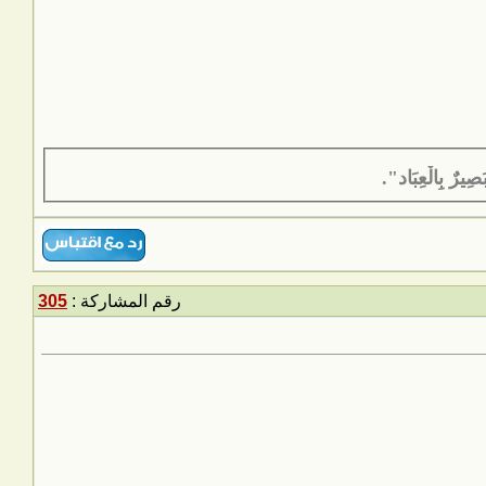
َصِيرٌ بِالْعِبَاد".
رقم المشاركة :
305