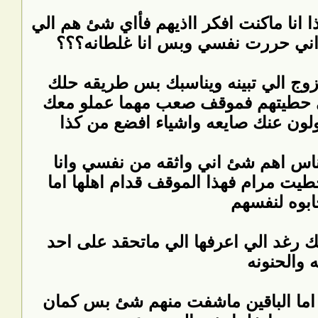
 انا ماكنت افكر ااذيهم فأاي شئ هم الي
 اني حررت نفسي وبس انا غلطانه؟؟؟
لزوج الي تبينه ويناسبك بس طريقه حلك
ي حطيتهم فموقف صعب مهما عملو معك
ولون عنك صايعه واشياء افضع من كذا
لناس اهم شئ اني واثقه من نفسي وانا
طيت مرام فهذا الموقف قدام اهلها اما
ابوه لنفسهم
يك رغد الي اعرفها الي ماتحقد على احد
 والحنونه
 اما الباقين ماشفت منهم شئ بس كمان