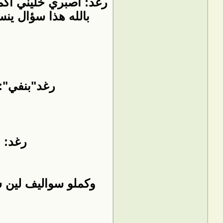
رغد: اصبري خليني اك
بالله هذا سؤال ين
رغد"بنفي": 
رغد: 
وكملو سواليف لين شر