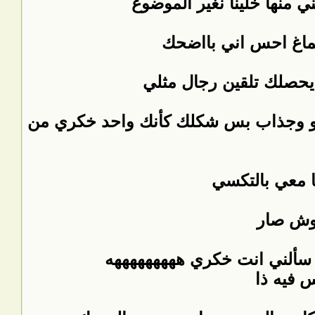
ي منها خلينا نغير الموضوع
شماغ احس اني بااضحك
يحصلك تلقين رجال مثلي
ووو وجذاب بس شكلك كأنك واحد خكري من
ا معي بالتكسي
ووش صار
 سألني انت خكري هههههههههه
 فيه ذا