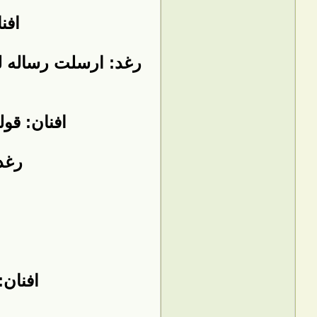
افن
رغد: ارسلت رساله لرن
افنان: ق
رغد
افنان