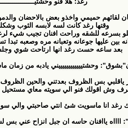
رغد: هلا فنو وحشتيـــــــــــــــــ
ن لقائهم حميمي واخذو بعض بالاحضان والدم
وقتها رغد كانت لسه لابسه الثوب وشكلها 100% و
و بسرعه للشقه وراحت افنان تجيب شيء لرغد 
نه بين عليها جوعانه وتعبانه مره وصعبه تبدا ت
بعد ساعه حست رغد انها ارتاحت شوي وجلست
ن"بشوق": وحشتييييييييييييني يادبه من زمان
ر ياقلبي بس الظروف بعدتني والحين الظروف 
رف وش اقولك فنو الي سويته معاي مستحيل ا
ليك رغد انا ماسويت شئ انتي صاحبتي والي سو
": ااااه ياافنان حاسه ان جبل انزاح عني بس ل