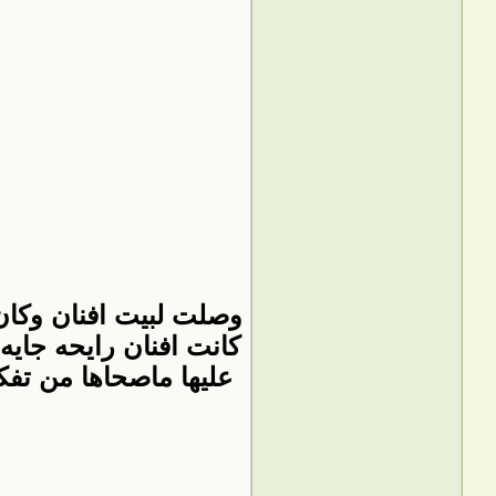
وصلت لبيت افنان وكان
كانت افنان رايحه جا
عليها ماصحاها من تفك