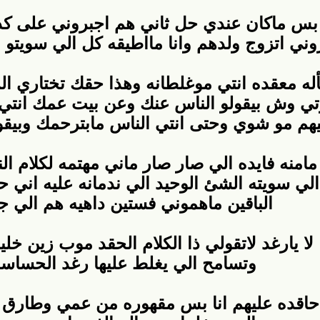
 بس ماكان عندي حل ثاني هم اجبروني على كذا
ني اتزوج ولدهم وانا مااطيقه كل الي سويتو
أله معقده انتي موغلطانه وهذا حقك تختاري ا
تي وش بيقولو الناس عنك وعن بيت عمك انت
فيهم مو شوي وحتى انتي الناس مابترحمك وبيق
مامنه فايده الي صار صار ماني مهتمه لكلام ا
ي سويته الشئ الوحيد الي ندمانه عليه اني ح
الباقين ماهموني فستين داهيه هم الي ج
لا يارغد لاتقولي ذا الكلام الحقد موب زين خل
وتسامح الي يغلط عليها رغد الحساسه
ي حاقده عليهم انا بس مقهوره من عمي وطارق