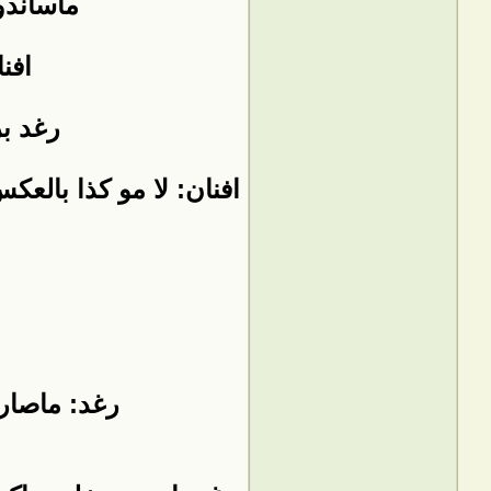
ماساندو
افن
رغد ب
افنان: لا مو كذا بال
رغد: ماصار