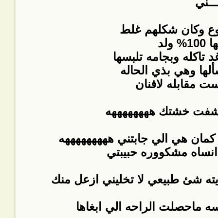
ـــني
وع وكان شكلهم غلط
لد
تاكله وبجامه تلبسها
سألها وهي بذي الحاله
 مقابله لافنان
 ماشفت خشتك ههههههههه
كمان هي الي جابتني هههههههههه
نساه مشكووره حبيبتي
يته شئ طبيعي لا تخليني ازعل منك
سه ماحصلت الراحه الي ابغاها