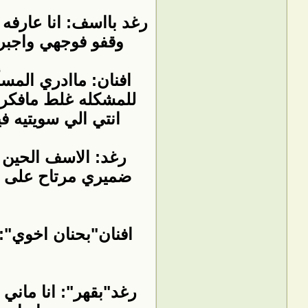
رغد بااسف: انا عارفه
وقفو فوجهي واجبرو
افنان: ماادري المس
للمشكله غلط مافكر
انتي الي سويتيه 
رغد: الاسف الحين 
ضميري مرتاح على ال
افنان"بحنان اخوي": 
رغد"بقهر": انا مان