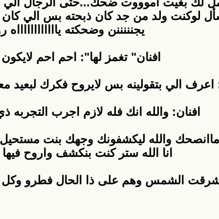
مل لك بغيت اموووت ضحك...حتى الرجال الي 
سأل لوكنت ولد من جد كان ذبحته بس الي كان
يجنننننن وضحكته يااااااااااااه ر
افنان" تغمز لها": احم احم لايكون 
اعرف الي بتقولينه بس لايروح فكرك لبعيد معج
افنان: والله انك فله لازم اجرب التجربه ذي
ماانصحك والله ليكشفونك وجهك بنت مستحيل 
انا الله ستر كنت بنكشف واروح فيها 
قت الشمس وهم على ذا الحال فطرو وكل وحده راح