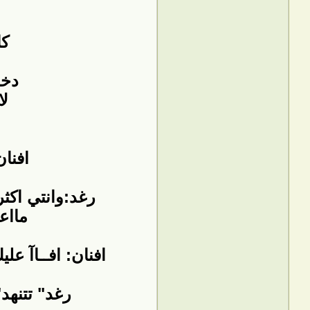
كا
دخل
لا
افنا
رغد:وانتي اكث
مااع
افنان: افــاآ ع
رغد" تتنهد