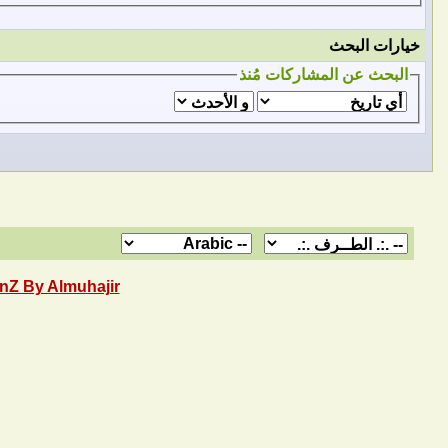
خيارات البحث
البحث عن المشاركات مُنذ
nZ By Almuhajir