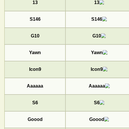
13
S146
G10
Yawn
Icon9
Aaaaaa
S6
Goood