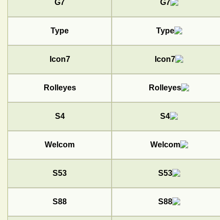
G7
Type
Icon7
Rolleyes
S4
Welcom
S53
S88