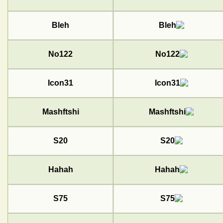
Bleh
No122
Icon31
Mashftshi
S20
Hahah
S75