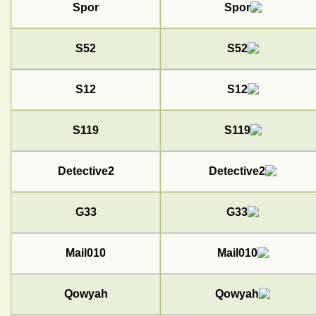
Spor
S52
S12
S119
Detective2
G33
Mail010
Qowyah