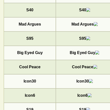
S40
Mad Argues
S95
Big Eyed Guy
Cool Peace
Icon30
Icon6
S19