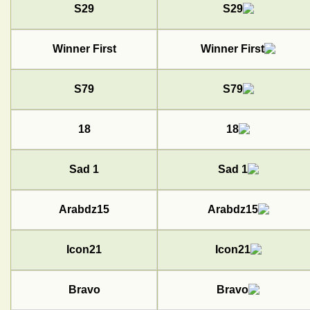
S29
Winner First
S79
18
Sad 1
Arabdz15
Icon21
Bravo