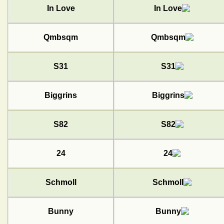
In Love
Qmbsqm
S31
Biggrins
S82
24
Schmoll
Bunny