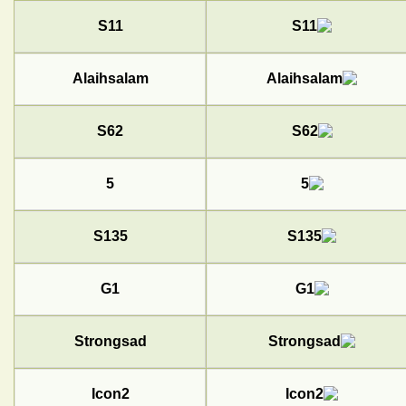
S11
Alaihsalam
S62
5
S135
G1
Strongsad
Icon2