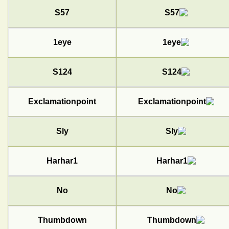
S57
1eye
S124
Exclamationpoint
Sly
Harhar1
No
Thumbdown