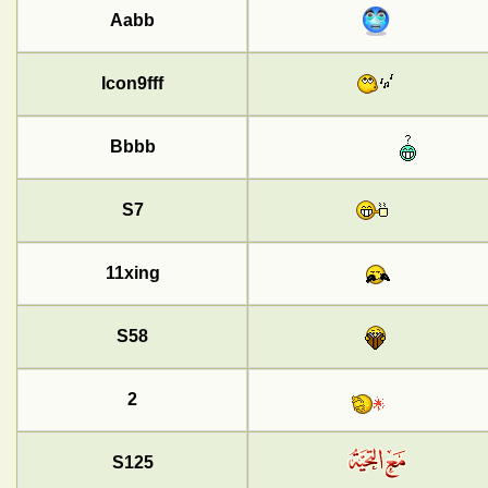
Aabb
Icon9fff
Bbbb
S7
11xing
S58
2
S125