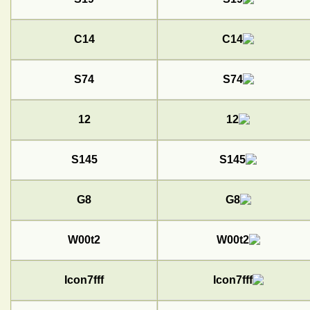
C14
S74
12
S145
G8
W00t2
Icon7fff