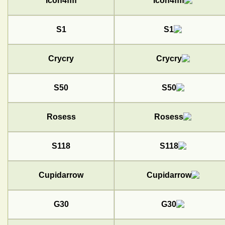
Icon4ffff
S1
Crycry
S50
Rosess
S118
Cupidarrow
G30