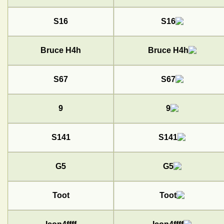
S16
Bruce H4h
S67
9
S141
G5
Toot