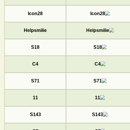
Icon28
Helpsmilie
S18
C4
S71
11
S143