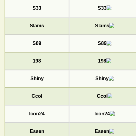
S33
Slams
S89
198
Shiny
Ccol
Icon24
Essen