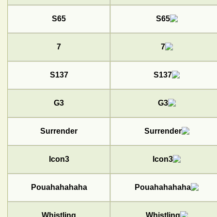
S65
7
S137
G3
Surrender
Icon3
Pouahahahaha
Whistling