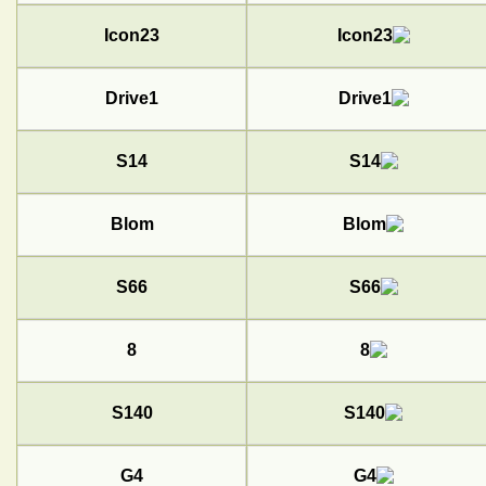
Icon23
Drive1
S14
Blom
S66
8
S140
G4