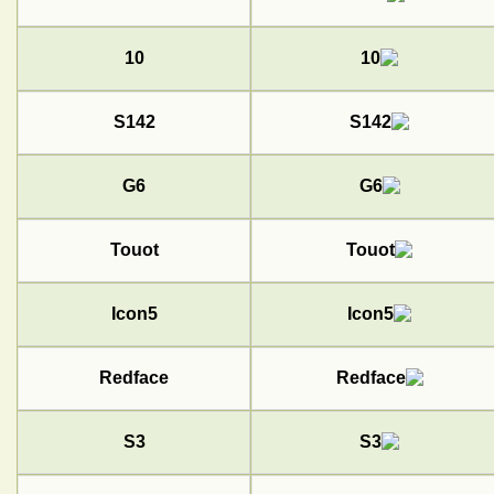
10
S142
G6
Touot
Icon5
Redface
S3