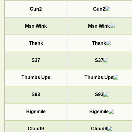
Gun2
Msn Wink
Thank
S37
Thumbs Ups
S93
Bigsmile
Cloud9