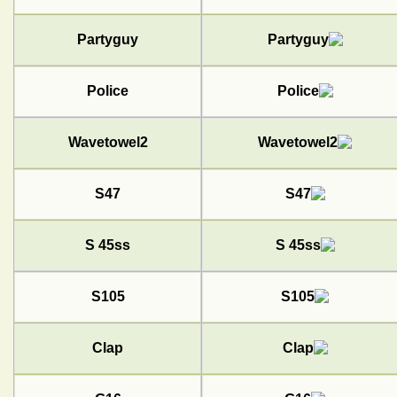
Partyguy
Police
Wavetowel2
S47
S 45ss
S105
Clap