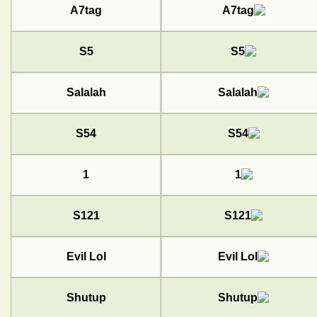
A7tag
S5
Salalah
S54
1
S121
Evil Lol
Shutup