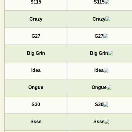
S115
Crazy
G27
Big Grin
Idea
Ongue
S30
Ssss