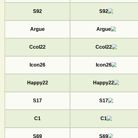
S92
Argue
Ccol22
Icon26
Happy22
S17
C1
S69