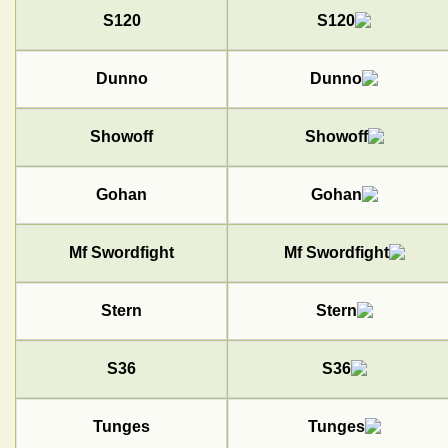
S120
Dunno
Showoff
Gohan
Mf Swordfight
Stern
S36
Tunges