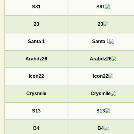
S81
23
Santa 1
Arabdz26
Icon22
Crysmile
S13
B4